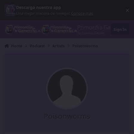
Skip to content
Descarga nuestra app
×
Di
Una mejor manera de navegar.
Conoce más
.
Primordia Gamers NL
Sign In
Tu Espacio Gamer
Home
Podcast
Artists
Poisonworms
Poisonworms