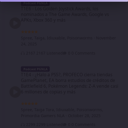
Podcast PGNLA
T1E6 - Los Golden Joystick Awards, los
nominados a The Game Awards, Google vs
APKs, Xbox 360 y más
Spree
,
Taiga
,
Idiuxable
,
Poisonworms
·
November
24, 2025
2167 Listened
0 Comments
T1E4 - ¿Halo a PS5?, PROFECO cierra tiendas GamePlanet, EA borr
Podcast PGNLA
T1E4 - ¿Halo a PS5?, PROFECO cierra tiendas
GamePlanet, EA borra estudios de créditos de
Battlefield 6, Pokémon Legends: Z-A vende casi
6 millones de copias y más
Spree
,
Taiga Tora
,
Idiuxable
,
Poisonworms
,
Primordia Gamers NLA
·
October 28, 2025
2299 Listened
0 Comments