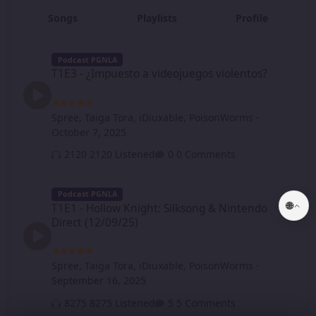
Songs
Playlists
Profile
T1E3 - ¿Impuesto a videojuegos violentos?
Podcast PGNLA
T1E3 - ¿Impuesto a videojuegos violentos?
Spree
,
Taiga Tora
,
iDiuxable
,
PoisonWorms
·
October 7, 2025
2120 Listened
0 Comments
T1E1 - Hollow Knight: Silksong & Nintendo Direct (12/09/25)
Podcast PGNLA
🌐
T1E1 - Hollow Knight: Silksong & Nintendo
Direct (12/09/25)
Spree
,
Taiga Tora
,
iDiuxable
,
PoisonWorms
·
September 16, 2025
8275 Listened
5 Comments