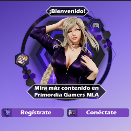
T1E7 - Los Game Awards 2025
Podcast PGNLA
T1E7 - Los Game Awards 2025
Spree
,
Taiga Tora
,
Okcen
,
iDiuxable
,
PoisonWorms
·
December 16, 2025
1402 Listened
0 Comments
T1E5 - José Saucedo, Super Mario Galaxy Movie, Ubisoft no publ
Podcast PGNLA
T1E5 - José Saucedo, Super Mario Galaxy
Movie, Ubisoft no publica resultados, Steam
Machine y más
Spree
,
Taiga
,
Idiuxable
,
Primordia Gamers NLA
,
Poisonworms
·
November 18, 2025
1929 Listened
0 Comments
T1E6 - Los Golden Joystick Awards, los nominados a The Game A