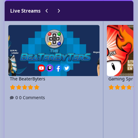
Previous carousel slide
Next carousel slide
Live Streams
The BeaterByters
Gaming Spree
The BeaterByters
Gaming Spree
0 Comments