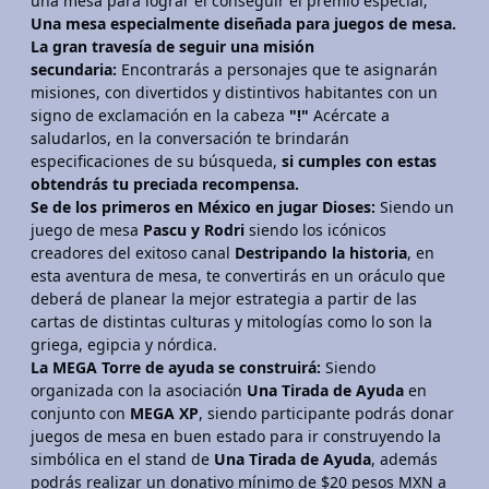
una mesa para lograr el conseguir el premio especial;
Una mesa especialmente diseñada para juegos de mesa.
La gran travesía de seguir una misión
secundaria:
Encontrarás a personajes que te asignarán
misiones, con divertidos y distintivos habitantes con un
signo de exclamación en la cabeza
"!"
Acércate a
saludarlos, en la conversación te brindarán
especificaciones de su búsqueda,
si cumples con estas
obtendrás tu preciada recompensa.
Se de los primeros en México en jugar Dioses:
Siendo un
juego de mesa
Pascu y Rodri
siendo los icónicos
creadores del exitoso canal
Destripando la historia
, en
esta aventura de mesa, te convertirás en un oráculo que
deberá de planear la mejor estrategia a partir de las
cartas de distintas culturas y mitologías como lo son la
griega, egipcia y nórdica.
La MEGA Torre de ayuda se construirá:
Siendo
organizada con la asociación
Una Tirada de Ayuda
en
conjunto con
MEGA XP
, siendo participante podrás donar
juegos de mesa en buen estado para ir construyendo la
simbólica en el stand de
Una Tirada de Ayuda
, además
podrás realizar un donativo mínimo de $20 pesos MXN a