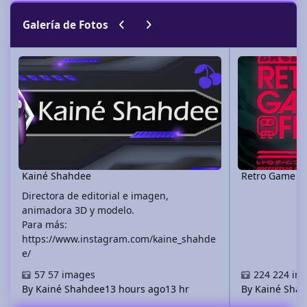
Previous carousel slide
Next carousel slide
Galería de Fotos
Kainé Shahdee
Retro Game Fest
Kainé Shahdee
Retro Game Fe
Directora de editorial e imagen,
animadora 3D y modelo.
Para más:
https://www.instagram.com/kaine_shahde
e/
57 images
224 im
By Kainé Shahdee
13 hours ago
13 hr
By Kainé Sha