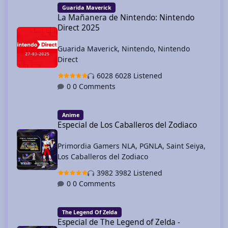
Guarida Maverick
La Mañanera de Nintendo: Nintendo
Direct 2025
Guarida Maverick
,
Nintendo
,
Nintendo
Direct
6028 Listened
0 Comments
Especial de Los Caballeros del Zodiaco
Anime
Especial de Los Caballeros del Zodiaco
Primordia Gamers NLA
,
PGNLA
,
Saint Seiya
,
Los Caballeros del Zodiaco
3982 Listened
0 Comments
Especial de The Legend of Zelda - Halloween
The Legend Of Zelda
Especial de The Legend of Zelda -