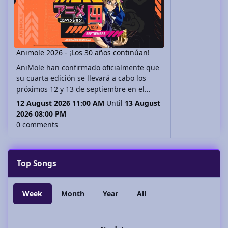
Animole 2026 - ¡Los 30 años continúan!
AniMole han confirmado oficialmente que
su cuarta edición se llevará a cabo los
próximos 12 y 13 de septiembre en el
Centro de Convenciones del World Trade
12 August 2026 11:00 AM
Until
13 August
Center (WTC) de la Ciudad de México, no
2026 08:00 PM
te lo pierdas!
0 comments
Top Songs
Week
Month
Year
All