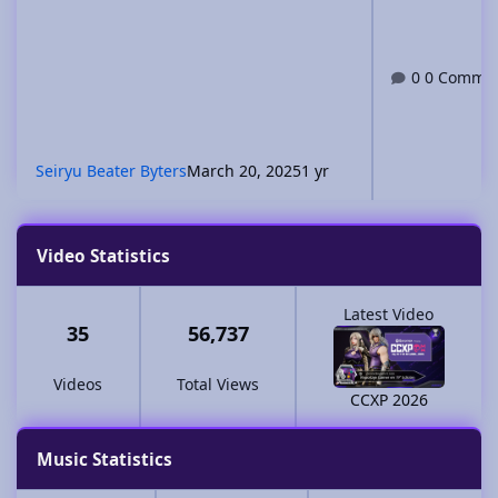
0 Comme
Seiryu Beater Byters
March 20, 2025
1 yr
Video Statistics
Latest Video
35
56,737
Videos
Total Views
CCXP 2026
Music Statistics