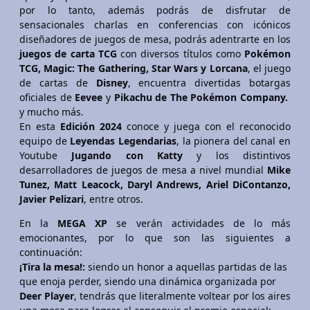
por lo tanto, además podrás de disfrutar de
sensacionales charlas en conferencias con icónicos
diseñadores de juegos de mesa, podrás adentrarte en los
juegos de carta TCG
con diversos títulos como
Pokémon
TCG, Magic: The Gathering, Star Wars y Lorcana
, el juego
de cartas de
Disney
, encuentra divertidas botargas
oficiales de
Eevee
y
Pikachu de The Pokémon Company.
y mucho más.
En esta
Edición 2024
conoce y juega con el reconocido
equipo de
Leyendas Legendarias
, la pionera del canal en
Youtube
Jugando con Katty
y los distintivos
desarrolladores de juegos de mesa a nivel mundial
Mike
Tunez, Matt Leacock, Daryl Andrews, Ariel DiContanzo,
Javier Pelizari
, entre otros.
En la
MEGA XP
se verán actividades de lo más
emocionantes, por lo que son las siguientes a
continuación:
¡Tira la mesa!:
siendo un honor a aquellas partidas de las
que enoja perder, siendo una dinámica organizada por
Deer Player
, tendrás que literalmente voltear por los aires