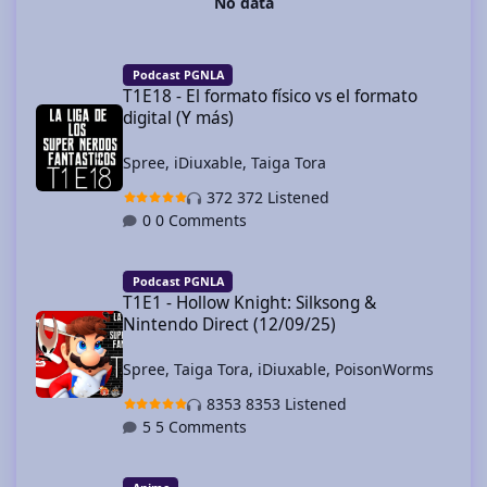
No data
T1E18 - El formato físico vs el formato digital (Y más)
Podcast PGNLA
T1E18 - El formato físico vs el formato
digital (Y más)
Spree
,
iDiuxable
,
Taiga Tora
372 Listened
0 Comments
T1E1 - Hollow Knight: Silksong & Nintendo Direct (12/09/25)
Podcast PGNLA
T1E1 - Hollow Knight: Silksong &
Nintendo Direct (12/09/25)
Spree
,
Taiga Tora
,
iDiuxable
,
PoisonWorms
8353 Listened
5 Comments
Especial de Los Caballeros del Zodiaco