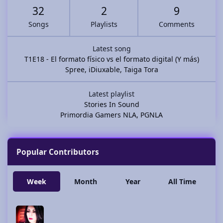
32
2
9
Songs
Playlists
Comments
Latest song
T1E18 - El formato físico vs el formato digital (Y más)
Spree
,
iDiuxable
,
Taiga Tora
Latest playlist
Stories In Sound
Primordia Gamers NLA
,
PGNLA
Popular Contributors
Week
Month
Year
All Time
Kainé Shahdee