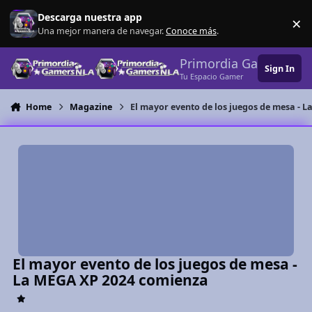
Skip to content
Descarga nuestra app
×
Di
Una mejor manera de navegar.
Conoce más
.
Primordia Gamers NL
Sign In
Tu Espacio Gamer
Home
Magazine
El mayor evento de los juegos de mesa - 
El mayor evento de los juegos de mesa -
La MEGA XP 2024 comienza