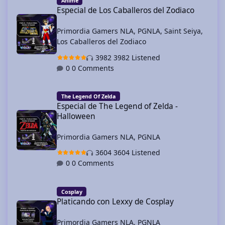
Anime
Especial de Los Caballeros del Zodiaco
Primordia Gamers NLA
,
PGNLA
,
Saint Seiya
,
Los Caballeros del Zodiaco
3982 Listened
0 Comments
Especial de The Legend of Zelda - Halloween
The Legend Of Zelda
Especial de The Legend of Zelda -
Halloween
Primordia Gamers NLA
,
PGNLA
3604 Listened
0 Comments
Platicando con Lexxy de Cosplay
Cosplay
Platicando con Lexxy de Cosplay
Primordia Gamers NLA
,
PGNLA