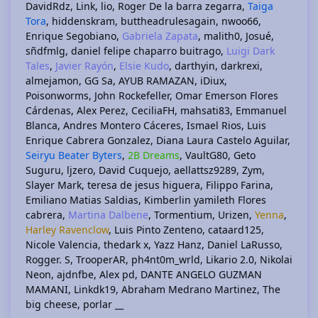
DavidRdz
Link
lio
Roger De la barra zegarra
Taiga
Tora
hiddenskram
buttheadrulesagain
nwoo66
Enrique Segobiano
Gabriela Zapata
malith0
Josué
sñdfmlg
daniel felipe chaparro buitrago
Luigi Dark
Tales
Javier Rayón
Elsie Kudo
darthyin
darkrexi
almejamon
GG Sa
AYUB RAMAZAN
iDiux
Poisonworms
John Rockefeller
Omar Emerson Flores
Cárdenas
Alex Perez
CeciliaFH
mahsati83
Emmanuel
Blanca
Andres Montero Cáceres
Ismael Rios
Luis
Enrique Cabrera Gonzalez
Diana Laura Castelo Aguilar
Seiryu Beater Byters
2B Dreams
VaultG80
Geto
Suguru
ljzero
David Cuquejo
aellattsz9289
Zym
Slayer Mark
teresa de jesus higuera
Filippo Farina
Emiliano Matias Saldias
Kimberlin yamileth Flores
cabrera
Martina Dalbene
Tormentium
Urizen
Yenna
Harley Ravenclow
Luis Pinto Zenteno
cataard125
Nicole Valencia
thedark x
Yazz Hanz
Daniel LaRusso
Rogger. S
TrooperAR
ph4nt0m_wrld
Likario 2.0
Nikolai
Neon
ajdnfbe
Alex pd
DANTE ANGELO GUZMAN
MAMANI
Linkdk19
Abraham Medrano Martinez
The
big cheese
porlar __