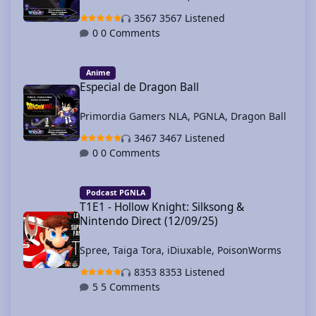
3567 Listened
0 Comments
Especial de Dragon Ball
Anime
Especial de Dragon Ball
Primordia Gamers NLA
,
PGNLA
,
Dragon Ball
3467 Listened
0 Comments
T1E1 - Hollow Knight: Silksong & Nintendo Direct (12/09/25)
Podcast PGNLA
T1E1 - Hollow Knight: Silksong &
Nintendo Direct (12/09/25)
Spree
,
Taiga Tora
,
iDiuxable
,
PoisonWorms
8353 Listened
5 Comments
La Mañanera de Nintendo: Nintendo Direct 2025