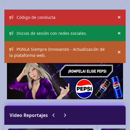
Announcements
Código de conducta
Hide
Inicios de sesión con redes sociales.
Hide
PGNLA Siempre Innovando - Actualización de
Hide
la plataforma web.
Previous carousel slide
Next carousel slide
Video Reportajes
CCXP 2026
Mega XP 2026