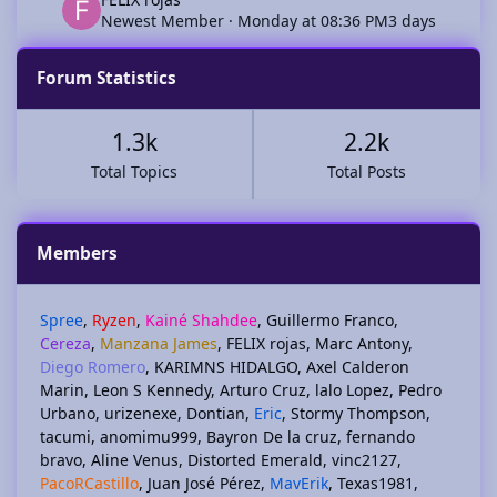
Newest Member
·
Monday at 08:36 PM
3 days
Forum Statistics
1.3k
2.2k
Total Topics
Total Posts
Members
Spree
Ryzen
Kainé Shahdee
Guillermo Franco
Cereza
Manzana James
FELIX rojas
Marc Antony
Diego Romero
KARIMNS HIDALGO
Axel Calderon
Marin
Leon S Kennedy
Arturo Cruz
lalo Lopez
Pedro
Urbano
urizenexe
Dontian
Eric
Stormy Thompson
tacumi
anomimu999
Bayron De la cruz
fernando
bravo
Aline Venus
Distorted Emerald
vinc2127
PacoRCastillo
Juan José Pérez
MavErik
Texas1981