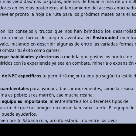
am más vendidas/más juzgadas, además de llegar a más de un mil
ores en los días posteriores al lanzamiento del acceso anticipado
revelar pronto la hoja de ruta para los próximos meses para el a
on los consejos y trucos que nos han brindado los desarrolla
e una mejor forma de juego y aventura en
Enshrouded
mientr
ale, iniciando en describir algunas de entre las variadas formas 
ximizar tu éxito como gamer:
egar habilidades y destrezas
a medida que gastas los puntos de
iridos con la experiencia ya sea en combate, minería o expansión 
 de NPC específicos
te permitirá mejor tu equipo según tu estilo 
ioambientales
para ayudar a buscar ingredientes, como la resina:
esina es pobre; si es marrón, cae mucha resina.
n equipo es importante
, al enfrentarte a los diferentes tipos de
urarte de que tus amigos no corran la misma suerte. El equipo de
puede ayudarlos.
¡bien por ti! Sábana roja, pronto estará... no entre los vivos.