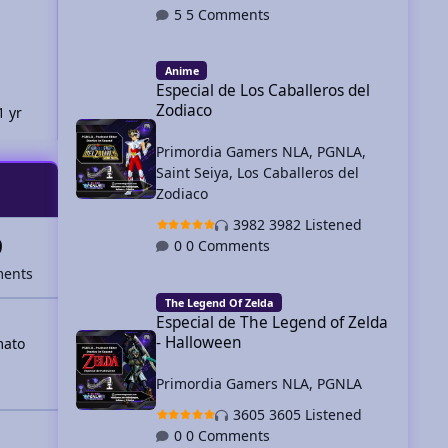
5 Comments
0 Comments
Especial de Los Caballeros del Zodiaco
Anime
Especial de Los Caballeros del
Zodiaco
1 yr
Spree
March 20, 2025
1 yr
Taiga To
Primordia Gamers NLA
,
PGNLA
,
Saint Seiya
,
Los Caballeros del
Zodiaco
3982 Listened
9
0 Comments
ents
Especial de The Legend of Zelda - Halloween
The Legend Of Zelda
Especial de The Legend of Zelda
- Halloween
mato
Primordia Gamers NLA
,
PGNLA
3605 Listened
0 Comments