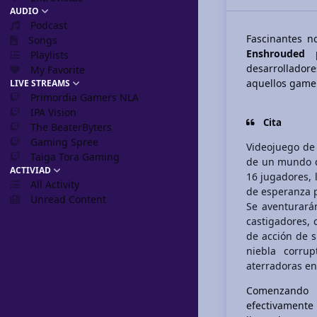
AUDIO
Podcast
Fascinantes n
Songs
Enshrouded
p
Playlists
desarrollador
My Favorite
aquellos gamer
LIVE STREAMS
Primordia Gamers NLA
IPA Vision
Cita
The BeaterByters
Gaming Spree
Videojuego de 
Taiga Tora Gaming
de un mundo cr
ACTIVIAD
16 jugadores, 
All Activity
de esperanza 
Unread Content
Se aventurará
castigadores, 
de acción de s
niebla corru
aterradoras en 
Comenzando 
efectivamente 