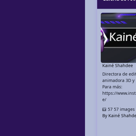
Kainé Shahdee
Kainé Shahdee
Directora de edi
animadora 3D y
Para más:
https://www.in
e/
57 images
By Kainé Shahd