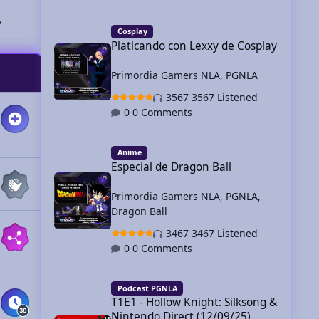
Platicando con Lexxy de Cosplay
A
Cosplay
Platicando con Lexxy de Cosplay
Primordia Gamers NLA
,
PGNLA
3567 Listened
0 Comments
Especial de Dragon Ball
Anime
Especial de Dragon Ball
Primordia Gamers NLA
,
PGNLA
,
Dragon Ball
3467 Listened
0 Comments
T1E1 - Hollow Knight: Silksong & Nintendo Direct (12/09/2
Podcast PGNLA
T1E1 - Hollow Knight: Silksong &
Nintendo Direct (12/09/25)