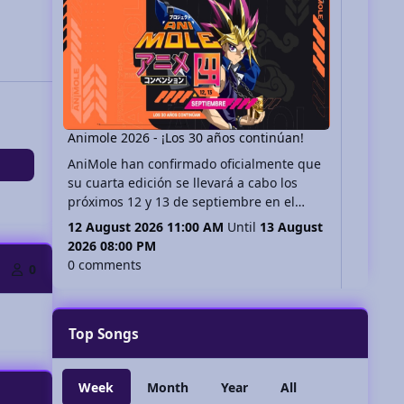
Animole 2026 - ¡Los 30 años continúan!
AniMole han confirmado oficialmente que
su cuarta edición se llevará a cabo los
próximos 12 y 13 de septiembre en el
Centro de Convenciones del World Trade
12 August 2026 11:00 AM
Until
13 August
Center (WTC) de la Ciudad de México, no
2026 08:00 PM
te lo pierdas!
0 comments
0
Top Songs
Week
Month
Year
All
slide
 slide