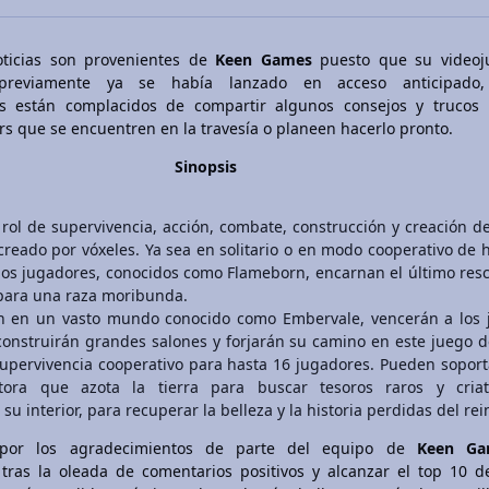
oticias son provenientes de
Keen Games
puesto que su videoj
reviamente ya se había lanzado en acceso anticipado,
es están complacidos de compartir algunos consejos y trucos 
s que se encuentren en la travesía o planeen hacerlo pronto.
Sinopsis
rol de supervivencia, acción, combate, construcción y creación d
eado por vóxeles. Ya sea en solitario o en modo cooperativo de 
los jugadores, conocidos como Flameborn, encarnan el último res
para una raza moribunda.
n en un vasto mundo conocido como Embervale, vencerán a los 
construirán grandes salones y forjarán su camino en este juego d
upervivencia cooperativo para hasta 16 jugadores. Pueden soport
ptora que azota la tierra para buscar tesoros raros y criat
su interior, para recuperar la belleza y la historia perdidas del rei
por los agradecimientos de parte del equipo de
Keen Ga
tras la oleada de comentarios positivos y alcanzar el top 10 d