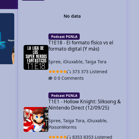
Cosplay
Gaming Spree
Clau Bailar
Taiga Tor
No data
T1E18 - El formato físico vs el formato digital (Y más)
Podcast PGNLA
T1E18 - El formato físico vs el
formato digital (Y más)
Spree
,
iDiuxable
,
Taiga Tora
Cosplay
Gaming Spree
Clau Bai
Taiga T
373 Listened
Cosplaye
0 Comments
vestuar
Para má
T1E1 - Hollow Knight: Silksong & Nintendo Direct (12/09/2
https://
Podcast PGNLA
T1E1 - Hollow Knight: Silksong &
0 C
Nintendo Direct (12/09/25)
987 images
1 image comment
23
By 2B Dreams
July 10
Jul 10
By Kain
Spree
,
Taiga Tora
,
iDiuxable
,
PoisonWorms
8353 Listened