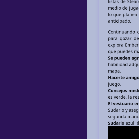
listas de Ste
medio de jugad
lo que planea 
anticipado.
Continuando c
para gozar d
explora Emberv
que puedes ma
Se pueden agr
habilidad adqu
mapa.
Hacerte amigo
juego.
Consejos med
es verde, la r
El vestuario e
Sudario y aseg
segunda mano 
Sudario
azul, 