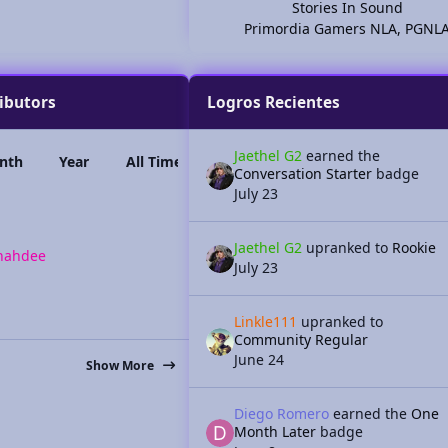
Stories In Sound
Primordia Gamers NLA
,
PGNL
ibutors
Logros Recientes
Jaethel G2
earned the
nth
Year
All Time
Conversation Starter
badge
July 23
Jaethel G2
upranked to
Rookie
hahdee
July 23
Linkle111
upranked to
Community Regular
June 24
Show More
Diego Romero
earned the
One
Month Later
badge