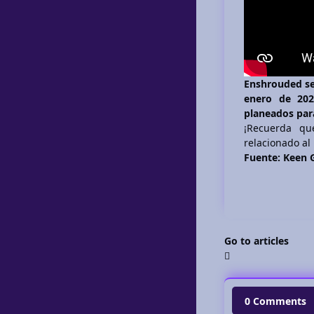
Enshrouded se
enero de 202
planeados para
¡Recuerda q
relacionado a
Fuente: Keen
Go to articles
0 Comments