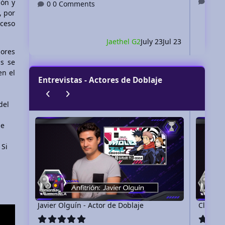
0 
lón y
0 Comments
, por
cceso
Jaethel G2
July 23
Jul 23
dores
as se
en el
Entrevistas - Actores de Doblaje
Previous carousel slide
Next carousel slide
del
Javier Olguín - Actor de Doblaje
Claudia Mo
de
 Si
Javier Olguín - Actor de Doblaje
Claudia