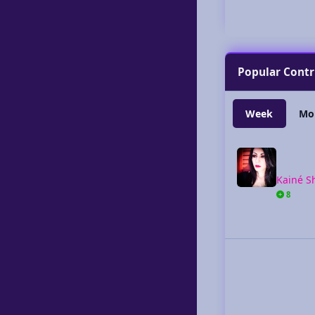
Popular Contr
Week
Mo
Kainé Shahdee
Kainé S
8