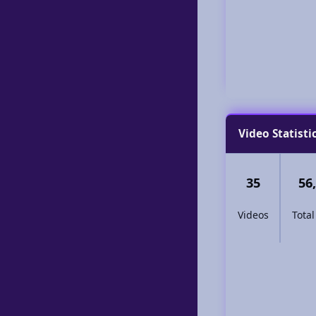
Video Statisti
35
56
Videos
Total