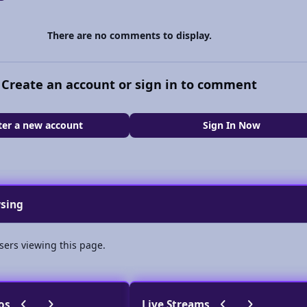
There are no comments to display.
Create an account or sign in to comment
ter a new account
Sign In Now
wsing
sers viewing this page.
Previous carousel slide
Next carousel slide
Previous carousel 
Next carousel
os
Live Streams