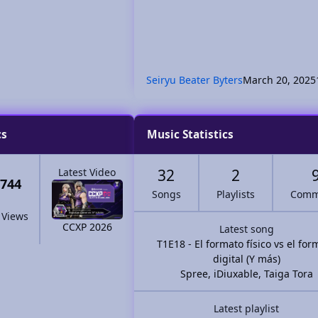
Seiryu Beater Byters
March 20, 2025
cs
Music Statistics
Latest Video
32
2
,744
Songs
Playlists
Comm
 Views
CCXP 2026
Latest song
T1E18 - El formato físico vs el for
digital (Y más)
Spree
,
iDiuxable
,
Taiga Tora
Latest playlist