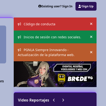
Existing user? Sign In
Sign Up
Announcements
Código de conducta
Hide an
Inicios de sesión con redes sociales.
Hide an
PGNLA Siempre Innovando -
Hide an
Actualización de la plataforma web.
ers
Previous carousel slide
Next carousel slide
Video Reportajes