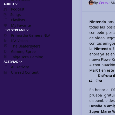
By
Cereza
Ma
AUDIO
Podcast
Songs
Playlists
Nintendo
nos 
My Favorite
todas las posi
LIVE STREAMS
competir por 
Primordia Gamers NLA
de videojuegos
IPA Vision
con tus amigos
The BeaterByters
la
Nintendo 
Gaming Spree
ahora ya se e
Taiga Tora Gaming
nueva Flowe Ki
ACTIVIAD
A continuación
All Activity
Mar01 en este
Unread Content
Disfruta 
Cita
En honor al D
prueba gratu
disponible des
Desafía a ami
Super Mario W