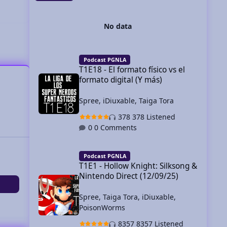
No data
T1E18 - El formato físico vs el formato digital (Y más)
Podcast PGNLA
T1E18 - El formato físico vs el
formato digital (Y más)
Spree
,
iDiuxable
,
Taiga Tora
378 Listened
0 Comments
T1E1 - Hollow Knight: Silksong & Nintendo Direct (12/09/2
Podcast PGNLA
T1E1 - Hollow Knight: Silksong &
Nintendo Direct (12/09/25)
Spree
,
Taiga Tora
,
iDiuxable
,
PoisonWorms
8357 Listened