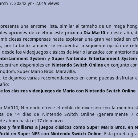
rch 7, 2024
2 yr
· 2,019 views
presenta una enrome lista, similar al tamaño de un mega hong
bles opciones de celebrar este próximo
Día Mar10
en este año, d
ambiciosas recompensas hasta explorar una gran variedad en of
, por lo tanto también se encuentra la siguiente opción de cel
 desde los videojuegos clásicos de Mario lanzados con anteriorid
Entertainment System
y
Super Nintendo Entertainment Syste
ncuentran disponibles en
Nintendo Switch Online
en conjunto con
ngdom, Super Mario Bros. Maravilla.
, te dejamos varias recomendaciones en como puedas disfrutar e
 año:
de los clásicos videojuegos de Mario con Nintendo Switch Online
ía MAR10, Nintendo ofrece el doble de diversión con la membres
ita de 14 días de Nintendo Switch Online (generalmente 7 dí
de ahora hasta el 17 de marzo.
gos y familiares a juegos clásicos como Super Mario Bros. en 
orld en Super NES con Nintendo Switch Online
. Esta prueba gra