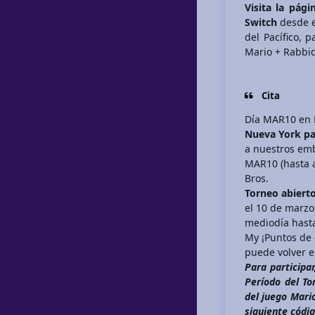
Visita la pág
Switch
desde el
del Pacífico, 
Mario + Rabbi
Cita
Día MAR10 en 
Nueva York par
a nuestros emb
MAR10 (hasta a
Bros.
Torneo abierto
el 10 de marzo
mediodía hasta 
My ¡Puntos de 
puede volver en
Para participar
Período del To
del juego Mario
siguiente códi