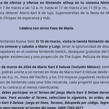
ina de ofertas y ofertas en Nintendo eShop en tu sistema Nin
 7 de marzo a las 12 a. m. hasta el 17 de marzo a las 11:59 p. m.,
para obtener Mario kart 8 de lujo, Superestrellas de la fiesta de M
ds Chispas de esperanza y más.
Celebra con otros Fans de Mario
Nintendo Nueva York:
El 10 de marzo, visita la tienda Nintendo de
a conocer y saludar a Mario y Luigi
, tener la oportunidad de desa
ajadores en el sistema Nintendo Switch, obsequios gratuitos del 
gotar existencias) y una proyección de The Super. Película de Mar
 de marzo de 2024 de Mario Kart 8 Deluxe (incluido México):
tam
, podrás unirte a un torneo en línea de Mario Kart 8 Deluxe desde 
las 6 p. m., hora del Pacífico, y los 310 mejores jugadores recibir
oro de Nintendo cada uno! Sólo recuerda, cada proyectil que lanc
 tu contra (o al menos ralentizarte)
, debes participar en el Torneo del juego Mario Kart 8 Deluxe duran
rneo. Para acceder al Torneo, selecciona lo siguiente, en orden, d
 Kart 8 Deluxe: Juego en línea, Torneos, Búsqueda por código. Ingre
go para ingresar al torneo del juego: 3409-7365-4571