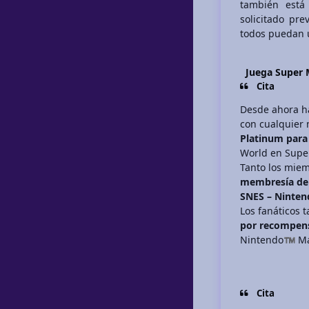
también está
solicitado pr
todos puedan u
Juega Super 
Cita
Desde ahora has
con cualquier
Platinum para
World en Super
Tanto los mie
membresía de 
SNES – Ninten
Los fanáticos
por recompensa
Nintendo
Ma
™
Cita