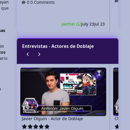
0 
ayan
0 Comments
a que
Jaethel G2
July 23
Jul 23
sas
ios
Entrevistas - Actores de Doblaje
tos
Previous carousel slide
Next carousel slide
ario
Javier Olguín - Actor de Doblaje
Claudia Mo
m
Javier Olguín - Actor de Doblaje
Claudia