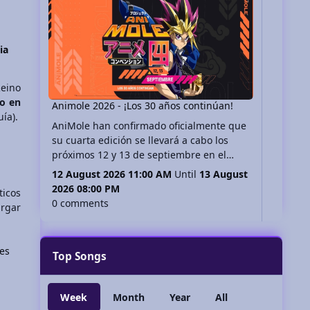
ia
eino
go en
Animole 2026 - ¡Los 30 años continúan!
ía).
AniMole han confirmado oficialmente que
su cuarta edición se llevará a cabo los
próximos 12 y 13 de septiembre en el
Centro de Convenciones del World Trade
12 August 2026 11:00 AM
Until
13 August
Center (WTC) de la Ciudad de México, no
2026 08:00 PM
ticos
te lo pierdas!
0 comments
argar
es
Top Songs
Week
Month
Year
All