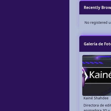
Recently Bro
No registered u
Galería de Fot
Kainé Shahdee
Kainé Shahdee
Directora de edi
animadora 3D y