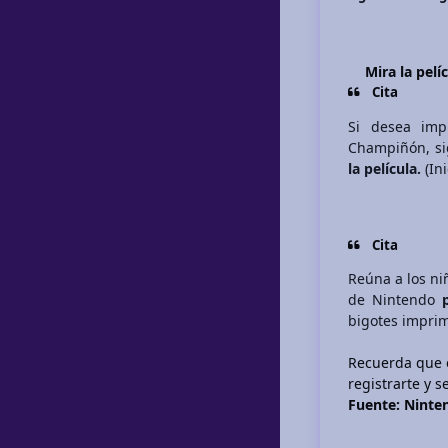
Mira la pelí
Cita
Si desea imp
Champiñón, s
la película.
(In
Cita
Reúna a los ni
de Nintendo
bigotes imprim
Recuerda que
registrarte y 
Fuente: Ninte