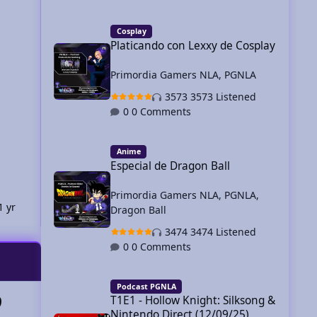
Para má
Platicando con Lexxy de Cosplay
https://
Cosplay
Platicando con Lexxy de Cosplay
0 C
Primordia Gamers NLA
,
PGNLA
987 images
1 image comment
23
By 2B Dreams
July 10
Jul 10
By Kain
3573 Listened
0 Comments
Especial de Dragon Ball
0 Comments
Anime
Especial de Dragon Ball
Primordia Gamers NLA
,
PGNLA
,
1 yr
Spree
March 20, 2025
1 yr
Taiga To
Dragon Ball
3474 Listened
0 Comments
T1E1 - Hollow Knight: Silksong & Nintendo Direct (12/09/2
Podcast PGNLA
9
T1E1 - Hollow Knight: Silksong &
Nintendo Direct (12/09/25)