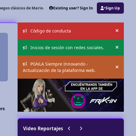
Existing user? Sign In
Sign Up
uegos clásicos de Mario.
Announcements
Código de conducta
Hide an
Inicios de sesión con redes sociales.
Hide an
PGNLA Siempre Innovando -
Hide an
Actualización de la plataforma web.
ers
Previous carousel slide
Next carousel slide
Video Reportajes