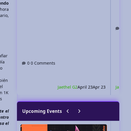
tendo
 hora
ario,
0 
fiar
Día
0 Comments
io
bién
el
Jaethel G2
April 23
Apr 23
Jaethel
án 1K
es
Previous carousel slide
Next carousel slide
Upcoming Events
te el
entro
sa el
Animole 2026 - ¡Los 30 años continúan!