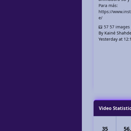
Para más:
https://www.in
e/
57 images
By Kainé Shahd
Yesterday at 12
Video Statisti
35
56