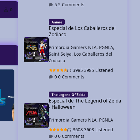
5 Comments
0
Especial de Los Caballeros del Zodiaco
Anime
Especial de Los Caballeros del
Zodiaco
Primordia Gamers NLA
,
PGNLA
,
slide
 slide
Saint Seiya
,
Los Caballeros del
Zodiaco
Cosplay
Gaming Spree
Clau Bailar
Taiga Tor
3985 Listened
0 Comments
Especial de The Legend of Zelda - Halloween
The Legend Of Zelda
Especial de The Legend of Zelda
- Halloween
Primordia Gamers NLA
,
PGNLA
Cosplay
Gaming Spree
Clau Bai
Taiga T
3608 Listened
Cosplaye
0 Comments
vestuar