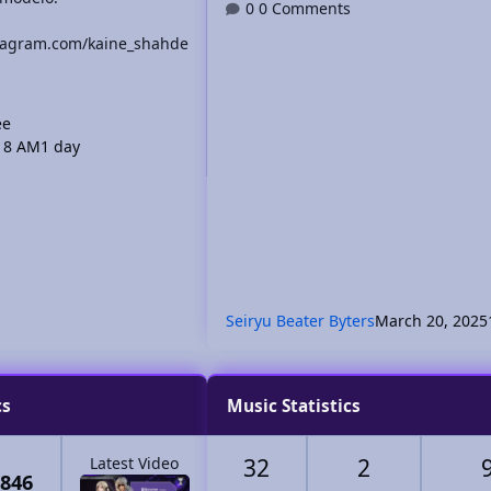
0 Comments
stagram.com/kaine_shahde
ee
224 images
:18 AM
1 day
By Kainé Shahdee
July 10
Jul 10
Seiryu Beater Byters
March 20, 2025
cs
Music Statistics
Latest Video
32
2
,846