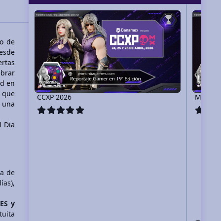
CCXP 2026
Mega XP 2
o de
esde
ertas
ebrar
ad en
m
que
CCXP 2026
Mega X
 una
l Dia
ía de
as),
NES y
tuita