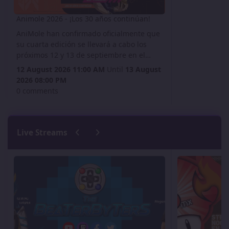
Animole 2026 - ¡Los 30 años continúan!
AniMole han confirmado oficialmente que
su cuarta edición se llevará a cabo los
próximos 12 y 13 de septiembre en el
Centro de Convenciones del World Trade
12 August 2026 11:00 AM
Until
13 August
Center (WTC) de la Ciudad de México, no
2026 08:00 PM
te lo pierdas!
0 comments
Previous carousel slide
Next carousel slide
Live Streams
The BeaterByters
Gaming Spree