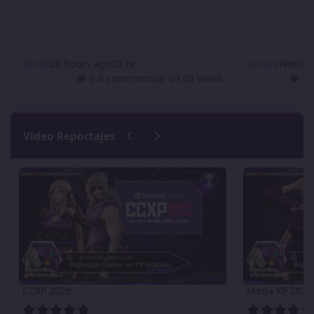
Spree
20 hours ago
20 hr
Cereza
Wednes
0 comments
69 views
Previous carousel slide
Next carousel slide
Video Reportajes
CCXP 2026
Mega XP 2026
CCXP 2026
Mega XP 2026