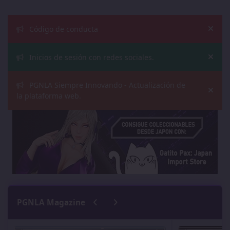
Announcements
Código de conducta
Hide
Inicios de sesión con redes sociales.
Hide
PGNLA Siempre Innovando - Actualización de
Hide
la plataforma web.
Previous carousel slide
Next carousel slide
PGNLA Magazine
Netflix mostrará más de Grand Theft Auto VI
ASUS Apuesta po