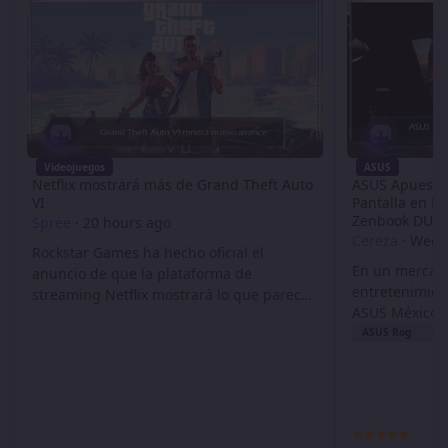
Videojuegos
ASUS
Netflix mostrará más de Grand Theft Auto
ASUS Apuesta 
VI
Pantalla en M
Zenbook DUO 
Spree
·
20 hours ago
Cereza
·
Wedn
Rockstar Games ha hecho oficial el
En un mercado
anuncio de que la plataforma de
entretenimien
streaming Netflix mostrará lo que parece
ASUS México 
será el siguiente avance de su tan
su estrategia 
ASUS Rog
esperado juego: Grand Theft Auto VI.
orientada al t
¿Qué anunció Rockstar? Rockstar Games
de contenido 
hizo público este jueves que Netflix será
rendimiento. 
la plataforma donde mostrará los
empresas en e
siguientes avances del tan aclamado GTA
esquemas híbr
VI. Esto no quiere decir que el anuncio no