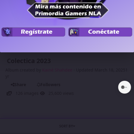
Colectica 2023
Album created by
Kainé Shahdee
· Updated
March 18, 2025
1
yr
Share
Followers
🌐
126 images
25,600 views
SORT BY