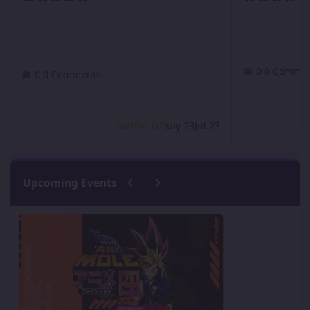
0 Comme
0 Comments
Jaethel G2
July 23
Jul 23
Previous carousel slide
Next carousel slide
Upcoming Events
Animole 2026 - ¡Los 30 años continúan!