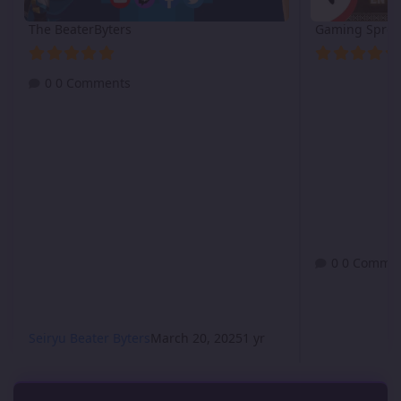
The BeaterByters
Gaming Spree
0 Comments
0 Comme
Seiryu Beater Byters
March 20, 2025
1 yr